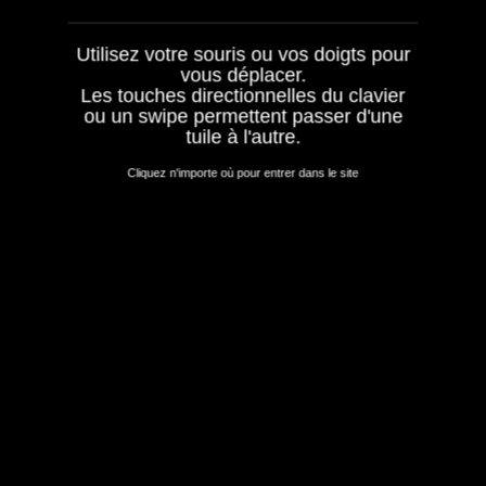
IN LIFE
IONS
+
+
+
Utilisez votre souris ou vos doigts pour
vous déplacer.
Les touches directionnelles du clavier
ou un swipe permettent passer d'une
tuile à l'autre.
Cliquez n'importe où pour entrer dans le site
ÉRO
SUR LA
PIÈGES
YLE
ROUTE
ESPRIT
+
+
+