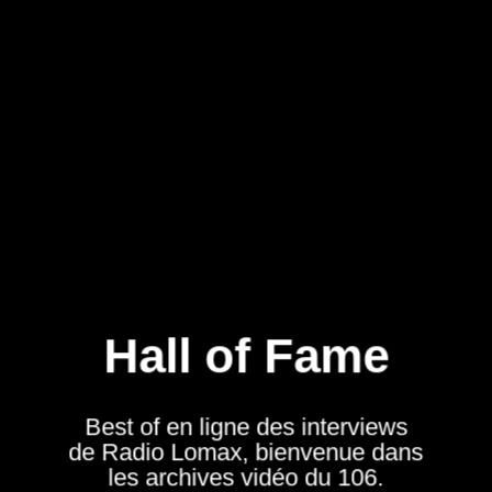
ORTEL
ALOHA
BARIŞ
+
+
+
Hall of Fame
Best of en ligne des interviews
de Radio Lomax, bienvenue dans
ROTHER
ILLUMI
les archives vidéo du 106.
ORIXÁS